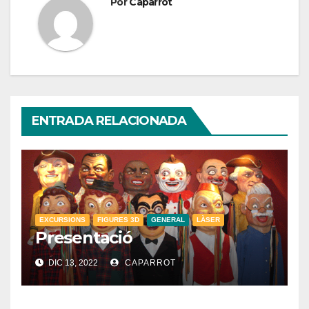
Por
Caparrot
ENTRADA RELACIONADA
EXCURSIONS
FIGURES 3D
GENERAL
LÀSER
Presentació
DIC 13, 2022
CAPARROT