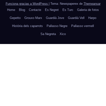
Funciona gracias a WordPress
|
Tema: Newspaperex de
Themeansar
Home
Blog
Contacte
Es Negret
Es Turc
Galeria de fotos
Gepetto
Grouxo Marx
Guardià Jove
Guardià Vell
Harpo
Història dels caparrots
Pallasso Negre
Pallasso vermell
Sa Negreta
Xico