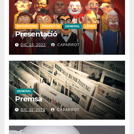
EXCURSIONS
FIGURES 3D
GENERAL
LÀSER
Presentació
DIC 13, 2022
CAPARROT
GENERAL
Premsa
DIC 11, 2022
CAPARROT