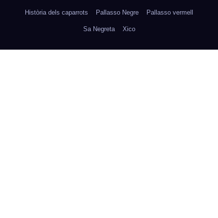
Història dels caparrots
Pallasso Negre
Pallasso vermell
Sa Negreta
Xico