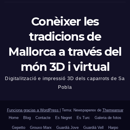
Conèixer les
tradicions de
Mallorca a través del
món 3D i virtual
Digitalització e impressió 3D dels caparrots de Sa
Pobla
Funciona gracias a WordPress
|
Tema: Newspaperex de
Themeansar
Home
Blog
Contacte
Es Negret
Es Turc
Galeria de fotos
Gepetto
Grouxo Marx
Guardià Jove
Guardià Vell
Harpo