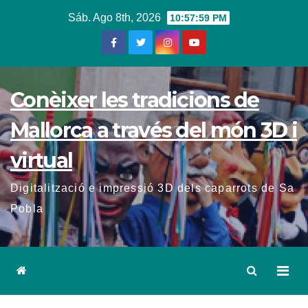
Sáb. Ago 8th, 2026
10:58:00 PM
Conèixer les tradicions de
Mallorca a través del món 3D i
virtual
Digitalització e impressió 3D dels caparrots de Sa
Pobla