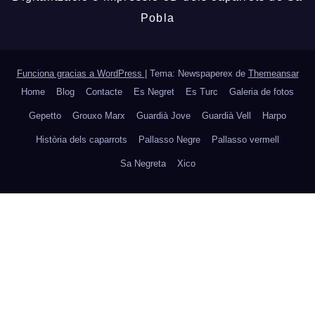
Pobla
Funciona gracias a WordPress
|
Tema: Newspaperex de
Themeansar
Home
Blog
Contacte
Es Negret
Es Turc
Galeria de fotos
Gepetto
Grouxo Marx
Guardià Jove
Guardià Vell
Harpo
Història dels caparrots
Pallasso Negre
Pallasso vermell
Sa Negreta
Xico