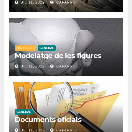
DIC 11, 2022
CAPARROT
FIGURES 3D
GENERAL
Modelatge de les figures
DIC 11, 2022
CAPARROT
GENERAL
Documents oficials
DIC 11, 2022
CAPARROT