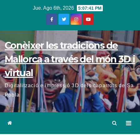
Ir
Jue. Ago 6th, 2026
5:07:42 PM
al
contenido
Conèixer les tradicions de
Mallorca a través del món 3D i
virtual
Digitalització e impressió 3D dels caparrots de Sa
Pobla