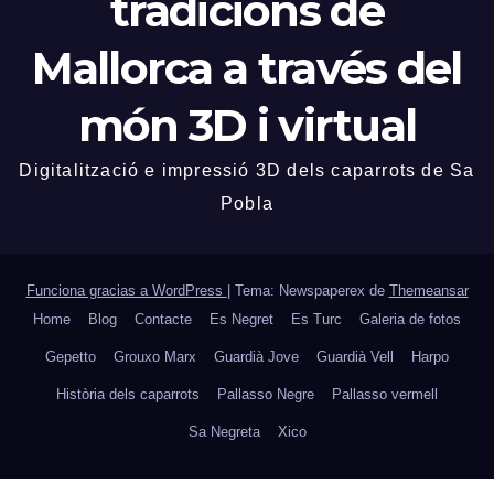
tradicions de
Mallorca a través del
món 3D i virtual
Digitalització e impressió 3D dels caparrots de Sa
Pobla
Funciona gracias a WordPress
|
Tema: Newspaperex de
Themeansar
Home
Blog
Contacte
Es Negret
Es Turc
Galeria de fotos
Gepetto
Grouxo Marx
Guardià Jove
Guardià Vell
Harpo
Història dels caparrots
Pallasso Negre
Pallasso vermell
Sa Negreta
Xico