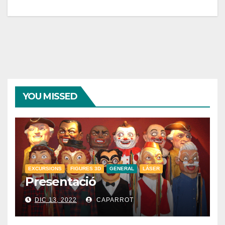
YOU MISSED
EXCURSIONS
FIGURES 3D
GENERAL
LÀSER
Presentació
DIC 13, 2022
CAPARROT