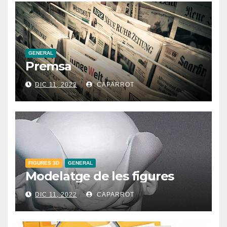
GENERAL
Premsa
DIC 11, 2022
CAPARROT
FIGURES 3D
GENERAL
Modelatge de les figures
DIC 11, 2022
CAPARROT