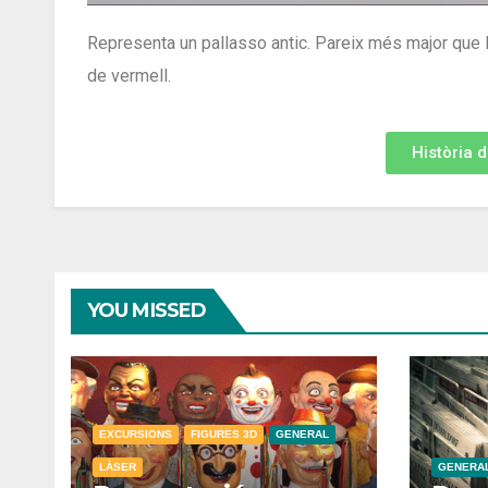
Representa un pallasso antic. Pareix més major que l
de vermell.
Història 
YOU MISSED
EXCURSIONS
FIGURES 3D
GENERAL
LÀSER
GENERA