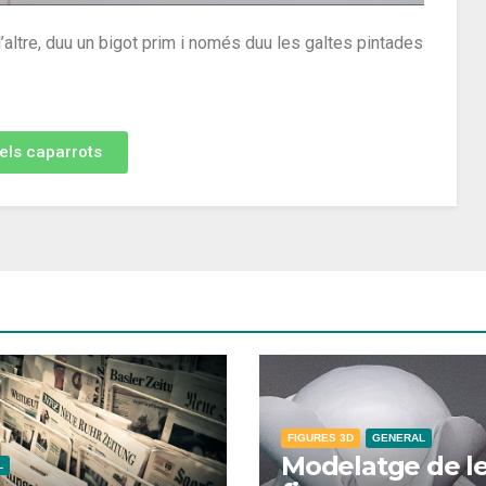
’altre, duu un bigot prim i només duu les galtes pintades
dels caparrots
FIGURES 3D
GENERAL
Modelatge de l
L