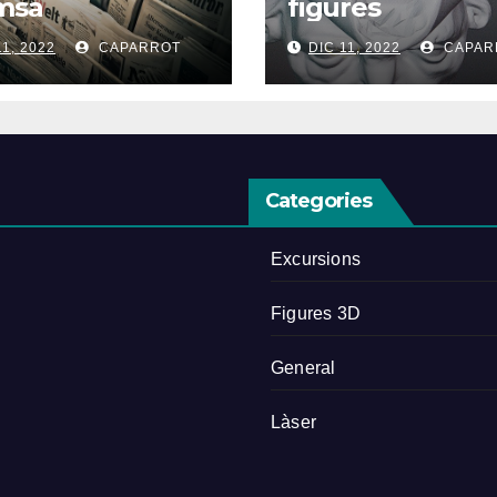
msa
figures
11, 2022
CAPARROT
DIC 11, 2022
CAPAR
Categories
Excursions
Figures 3D
General
Làser